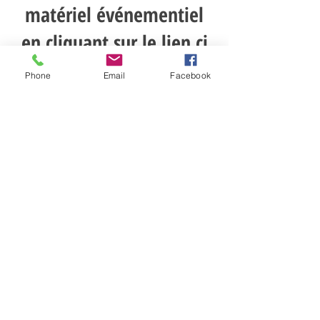
matériel événementiel
en cliquant sur le lien ci
dessous !
Phone
Email
Facebook
DECOUVRIR LE CATALOGUE EN CLIQUANT ICI !